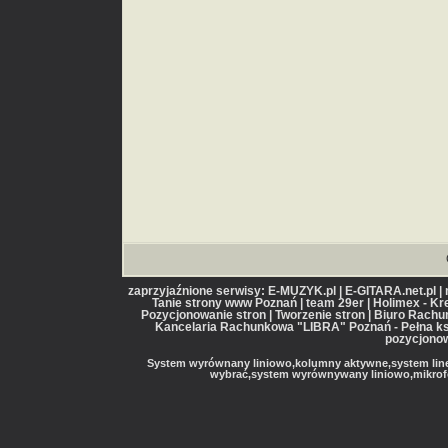
zaprzyjaźnione serwisy: E-MUZYK.pl | E-GITARA.net.pl |
Tanie strony www Poznań | team 29er | Holimex - Kr
Pozycjonowanie stron | Tworzenie stron | Biuro Rac
Kancelaria Rachunkowa "LIBRA" Poznań - Pełna ks
pozycjonow
System wyrównany liniowo,kolumny aktywne,system line 
wybrać,system wyrównywany liniowo,mikrofon