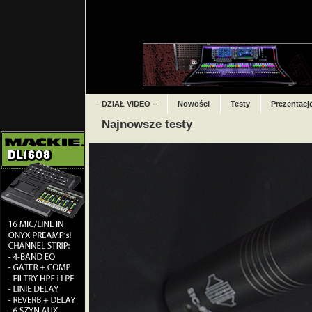
– DZIAŁ VIDEO –
Nowości
Testy
Prezentacj
Najnowsze testy