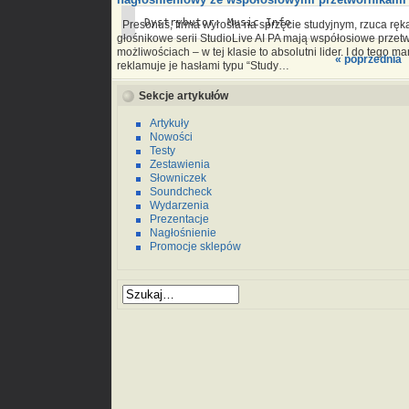
Dystrybutor: Music Info
Presonus, firma wyrosła na sprzęcie studyjnym, rzuca rę
głośnikowe serii StudioLive AI PA mają współosiowe prze
możliwościach – w tej klasie to absolutni lider. I do tego
« poprzednia
reklamuje je hasłami typu “Study…
Sekcje artykułów
Artykuły
Nowości
Testy
Zestawienia
Słowniczek
Soundcheck
Wydarzenia
Prezentacje
Nagłośnienie
Promocje sklepów