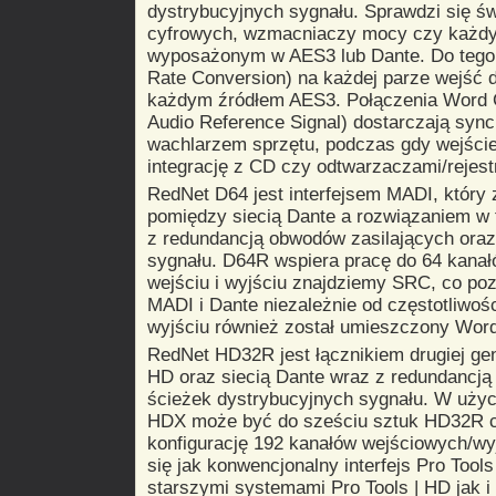
dystrybucyjnych sygnału. Sprawdzi się św
cyfrowych, wzmacniaczy mocy czy każdy
wyposażonym w AES3 lub Dante. Do tego
Rate Conversion) na każdej parze wejść d
każdym źródłem AES3. Połączenia Word C
Audio Reference Signal) dostarczają sync
wachlarzem sprzętu, podczas gdy wejści
integrację z CD czy odtwarzaczami/rejest
RedNet D64 jest interfejsem MADI, który
pomiędzy siecią Dante a rozwiązaniem w
z redundancją obwodów zasilających oraz
sygnału. D64R wspiera pracę do 64 kana
wejściu i wyjściu znajdziemy SRC, co po
MADI i Dante niezależnie od częstotliwoś
wyjściu również został umieszczony Word
RedNet HD32R jest łącznikiem drugiej gen
HD oraz siecią Dante wraz z redundancją
ścieżek dystrybucyjnych sygnału. W użyc
HDX może być do sześciu sztuk HD32R c
konfigurację 192 kanałów wejściowych/w
się jak konwencjonalny interfejs Pro Too
starszymi systemami Pro Tools | HD jak i