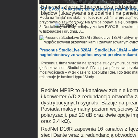
pracy w środowiskach live, nagrywania or
Ethernet, złącza Ethercon, dwa oddzielne 
RCF EVOX 5 – aktywny kompaktowy system liniow
błędów (ukazywane są zdalnie i na panelu
Moda na “linijki” nie słabnie. Ilość różnych “interpretacji
przyprawić o zawrót głowy. Na tym tle pojawiła się ubie
8. Dostaliśmy na testy mniejszy zestaw EVOX 5 – dwukrotni
w listopadzie i grudniu. J…
Presonus StudioLive 328AI i StudioLive 18sAI – ak
nagłośnieniowy ze współosiowymi przetwornikam
Presonus, firma wyrosła na sprzęcie studyjnym, rzuca rę
głośnikowe serii StudioLive AI PA mają współosiowe prze
możliwościach – w tej klasie to absolutni lider. I do tego
reklamuje je hasłami typu “Study…
RedNet MP8R to 8-kanałowy zdalnie kon
i konwerter A/D z redundancją obwodów z
dystrybucyjnych sygnału. Bazuje na pre
Posiada maksymalny poziom wejściowy 2
polaryzacji, pad 20 dB oraz dwie opcje im
oraz 2.4 kΩ).
RedNet D16R zapewnia 16 kanałów z łąc
sieci Dante wraz z redundancją obwodów 