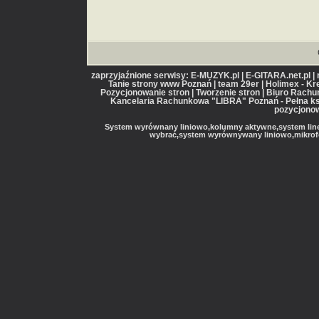
zaprzyjaźnione serwisy: E-MUZYK.pl | E-GITARA.net.pl |
Tanie strony www Poznań | team 29er | Holimex - Kr
Pozycjonowanie stron | Tworzenie stron | Biuro Rac
Kancelaria Rachunkowa "LIBRA" Poznań - Pełna ks
pozycjonow
System wyrównany liniowo,kolumny aktywne,system line 
wybrać,system wyrównywany liniowo,mikrofon