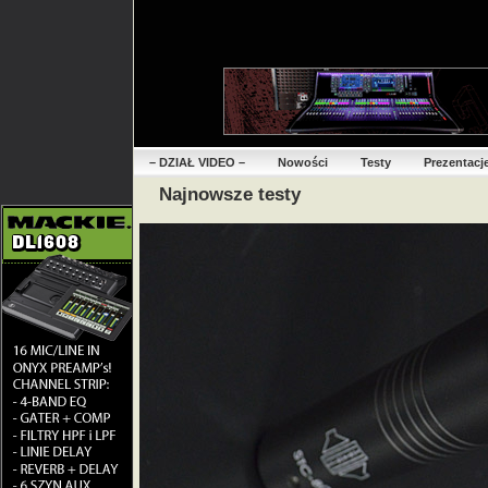
– DZIAŁ VIDEO –
Nowości
Testy
Prezentacj
Najnowsze testy