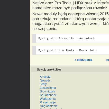
Native oraz Pro Tools | HDX oraz z interfe
sama sieć może być podłączona również
Nowe moduły będą dostępne wiosną 2015 
potrzebują redundancji którą dostarczają
mogą skorzystać ze starszych wersji, kt
niższej cenie.
Dystrybutor Focusrite : Audiotech
Dystrybutor Pro Tools : Music Info
« poprzednia
n
Sekcje artykułów
Artykuły
Nowości
Testy
Zestawienia
Słowniczek
Soundcheck
Wydarzenia
Prezentacje
Nagłośnienie