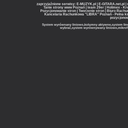
zaprzyjaźnione serwisy: E-MUZYK.pl | E-GITARA.net.pl |
Tanie strony www Poznań | team 29er | Holimex - Kr
Pozycjonowanie stron | Tworzenie stron | Biuro Rac
Kancelaria Rachunkowa "LIBRA" Poznań - Pełna ks
pozycjonow
System wyrównany liniowo,kolumny aktywne,system line 
wybrać,system wyrównywany liniowo,mikrofon