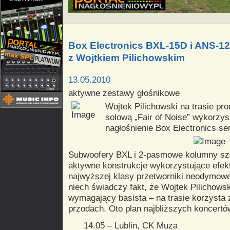
Box Electronics BXL-15D i ANS-12 w
z Wojtkiem Pilichowskim
13.05.2010
aktywne zestawy głośnikowe
Wojtek Pilichowski na trasie pr
solową „Fair of Noise” wykorzys
nagłośnienie Box Electronics ser
Subwoofery BXL i 2-pasmowe kolumny sz
aktywne konstrukcje wykorzystujące efek
najwyższej klasy przetworniki neodymowe
niech świadczy fakt, że Wojtek Pilichows
wymagający basista – na trasie korzysta 
przodach. Oto plan najbliższych koncertó
14.05 – Lublin, CK Muza