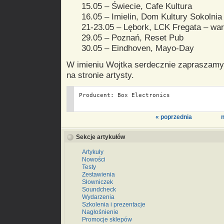
15.05 – Świecie, Cafe Kultura
16.05 – Imielin, Dom Kultury Sokolnia
21-23.05 – Lębork, LCK Fregata – war
29.05 – Poznań, Reset Pub
30.05 – Eindhoven, Mayo-Day
W imieniu Wojtka serdecznie zapraszamy 
na stronie artysty.
Producent: Box Electronics
« poprzednia
n
Sekcje artykułów
Artykuły
Nowości
Testy
Zestawienia
Słowniczek
Soundcheck
Wydarzenia
Szkolenia i prezentacje
Nagłośnienie
Promocje sklepów