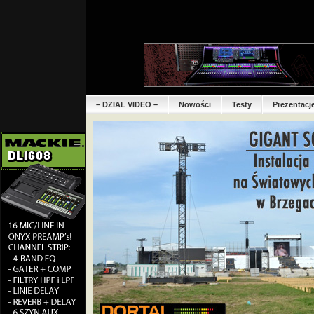
– DZIAŁ VIDEO –
Nowości
Testy
Prezentacj