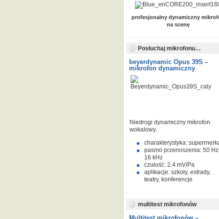
profesjonalny dynamiczny mikrof
na scenę
Posłuchaj mikrofonu…
beyerdynamic Opus 39S –
mikrofon dynamiczny
Niedrogi dynamiczny mikrofon
wokalowy.
charakterystyka: superrnerk
pasmo przenoszenia: 50 Hz
16 kHz
czułość: 2.4 mV/Pa
aplikacje: szkoły, estrady,
teatry, konferencje
multitest mikrofonów
Multitest mikrofonów –