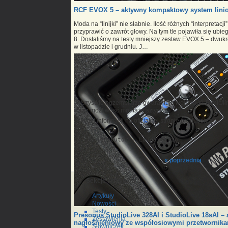
RCF EVOX 5 – aktywny kompaktowy system lini
Moda na “linijki” nie słabnie. Ilość różnych “interpreta
przyprawić o zawrót głowy. Na tym tle pojawiła się u
8. Dostaliśmy na testy mniejszy zestaw EVOX 5 – dwukro
w listopadzie i grudniu. J…
Wszystkie egzemplarze gwarantują wejścia XLR mic/lin
oraz możliwość montażu sztycy.
Więcej informacji na oficjalnej stronie producenta.
Dystrybutor : Lauda Audio
« poprzednia
Sekcje artykułów
Artykuły
Nowości
Testy
Presonus StudioLive 328AI i StudioLive 18sAI –
Zestawienia
nagłośnieniowy ze współosiowymi przetworni
Słowniczek