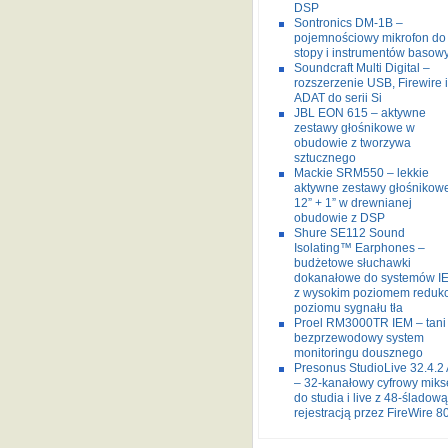
DSP
Sontronics DM-1B –
pojemnościowy mikrofon do
stopy i instrumentów basow
Soundcraft Multi Digital –
rozszerzenie USB, Firewire i
ADAT do serii Si
JBL EON 615 – aktywne
zestawy głośnikowe w
obudowie z tworzywa
sztucznego
Mackie SRM550 – lekkie
aktywne zestawy głośnikow
12” + 1” w drewnianej
obudowie z DSP
Shure SE112 Sound
Isolating™ Earphones –
budżetowe słuchawki
dokanałowe do systemów I
z wysokim poziomem redukc
poziomu sygnału tła
Proel RM3000TR IEM – tani
bezprzewodowy system
monitoringu dousznego
Presonus StudioLive 32.4.2 
– 32-kanałowy cyfrowy miks
do studia i live z 48-śladową
rejestracją przez FireWire 8