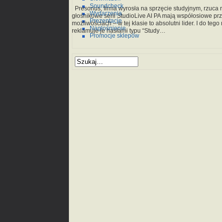
Soundcheck
Presonus, firma wyrosła na sprzęcie studyjnym, rzuca
Wydarzenia
głośnikowe serii StudioLive AI PA mają współosiowe p
Prezentacje
możliwościach – w tej klasie to absolutni lider. I do t
Nagłośnienie
reklamuje je hasłami typu “Study…
Promocje sklepów