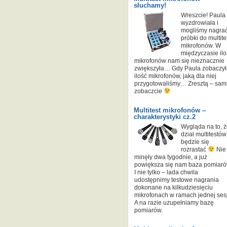
słuchamy!
Wreszcie! Paula
wyzdrowiała i
mogliśmy nagra
próbki do multite
mikrofonów. W
międzyczasie ilo
mikrofonów nam się nieznacznie
zwiększyła… Gdy Paula zobaczył
ilość mikrofonów, jaką dla niej
przygotowaliśmy… Zresztą – sam
zobaczcie
Multitest mikrofonów –
charakterystyki cz.2
Wygląda na to, 
dział multitestów
będzie się
rozrastać
Nie
minęły dwa tygodnie, a już
powiększa się nam baza pomiaró
I nie tylko – lada chwila
udostępnimy testowe nagrania
dokonane na kilkudziesięciu
mikrofonach w ramach jednej sesj
A na razie uzupełniamy bazę
pomiarów.