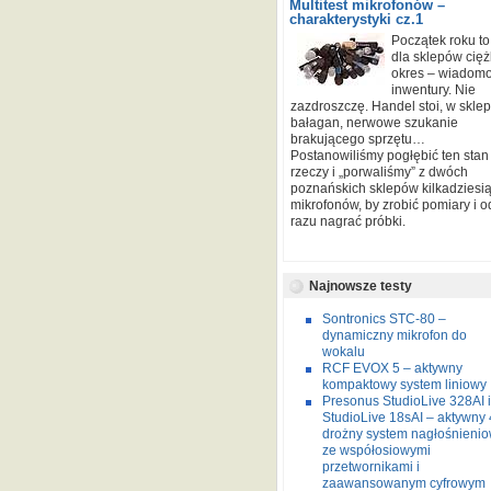
Multitest mikrofonów –
charakterystyki cz.1
Początek roku to
dla sklepów cięż
okres – wiadomo
inwentury. Nie
zazdroszczę. Handel stoi, w sklep
bałagan, nerwowe szukanie
brakującego sprzętu…
Postanowiliśmy pogłębić ten stan
rzeczy i „porwaliśmy” z dwóch
poznańskich sklepów kilkadziesią
mikrofonów, by zrobić pomiary i o
razu nagrać próbki.
Najnowsze testy
Sontronics STC-80 –
dynamiczny mikrofon do
wokalu
RCF EVOX 5 – aktywny
kompaktowy system liniowy
Presonus StudioLive 328AI i
StudioLive 18sAI – aktywny 
drożny system nagłośnieni
ze współosiowymi
przetwornikami i
zaawansowanym cyfrowym