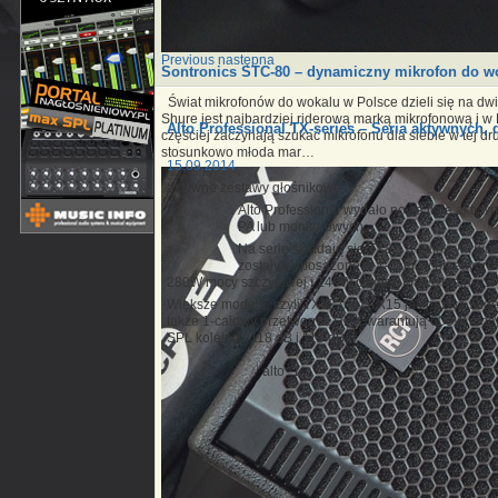
Previous
następna
Sontronics STC-80 – dynamiczny mikrofon do w
Świat mikrofonów do wokalu w Polsce dzieli się na dwie
Shure jest najbardziej riderową marką mikrofonową i w P
Alto Professional TX-series – Seria aktywnych
częściej zaczynają szukać mikrofonu dla siebie w tej dru
stosunkowo młoda mar…
15.09.2014
aktywne zestawy głośnikowe
Alto Professional wydało nową linię akty
PA lub monitorowych.
Na serię składają się TX8 z 8-calowym wo
zostały wyposażone w 1-calowy przetworni
280W mocy szczytowej i 140W ciągłej. Maksymalne SPL
Większe modele, czyli TX12 oraz TX15 jak nazwa suger
także 1-calowy przetwornik HF. Gwarantują 600W mocy 
SPL kolejno : 118 dB i 119 dB.