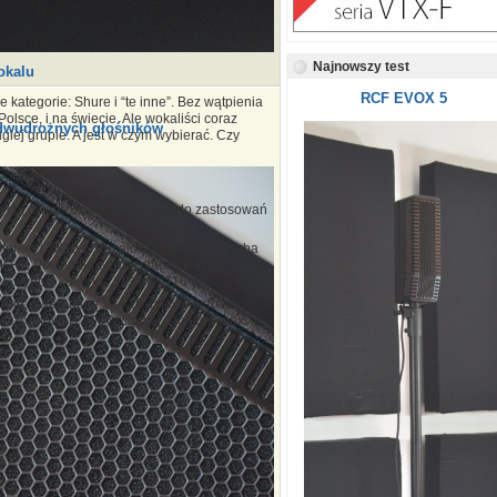
Najnowszy test
okalu
RCF EVOX 5
 kategorie: Shure i “te inne”. Bez wątpienia
olsce, i na świecie. Ale wokaliści coraz
, dwudrożnych głośników
giej grupie. A jest w czym wybierać. Czy
wnych, dwudrożnych głośników do zastosowań
oferem i TX10 z 10-calowym wooferem, oba
k HF. Posiadają wzmacniacze klasy D i dają
 wynosi kolejno : 113 dB i 116 dB.
uje, gwarantują 12 i 15 calowe woofery i
szczytowej i 300W ciągłej. Do tego max.