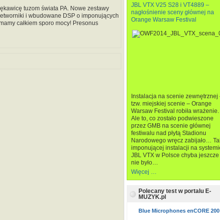
JBL VTX V25 S28 i VT4889 –
 rękawicę tuzom świata PA. Nowe zestawy
nagłośnienie sceny głównej na
rzetworniki i wbudowane DSP o imponujących
Orange Warsaw Festival
ego mamy całkiem sporo mocy! Presonus
Instalacja na scenie zewnętrznej
tzw. miejskiej scenie – Orange
Warsaw Festival robiła wrażenie.
Ale to, co zostało podwieszone
przez GMB na scenie głównej
festiwalu nad płytą Stadionu
Narodowego wręcz zabijało… Ta
imponującej instalacji na systemi
JBL VTX w Polsce chyba jeszcze
nie było…
Więcej …
Polecany test w portalu E-
MUZYK.pl
Blue Microphones enCORE 200