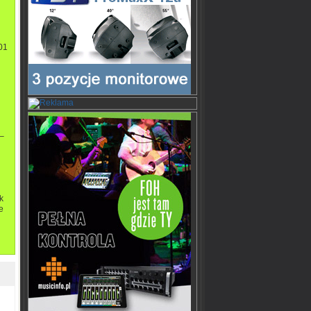
 –
k
e