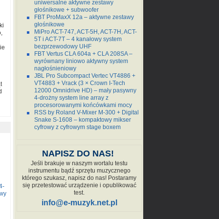
uniwersalne aktywne zestawy
głośnikowe + subwoofer
FBT ProMaxX 12a – aktywne zestawy
głośnikowe
ki
MiPro ACT-747, ACT-5H, ACT-7H, ACT-
,
5T i ACT-7T – 4 kanałowy system
bezprzewodowy UHF
ie
FBT Vertus CLA 604a + CLA 208SA –
wyrównany liniowo aktywny system
nagłośnieniowy
JBL Pro Subcompact Vertec VT4886 +
VT4883 + Vrack (3 × Crown I-Tech
t
12000 Omnidrive HD) – mały pasywny
d
4-drożny system line array z
procesorowanymi końcówkami mocy
RSS by Roland V-Mixer M-300 + Digital
Snake S-1608 – kompaktowy mikser
cyfrowy z cyfrowym stage boxem
NAPISZ DO NAS!
Jeśli brakuje w naszym wortalu testu
instrumentu bądź sprzętu muzycznego
którego szukasz, napisz do nas! Postaramy
się przetestować urządzenie i opublikować
4-
test.
owy
info@e-muzyk.net.pl