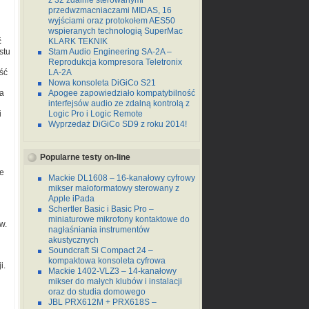
z 32 zdalnie sterowanymi
przedwzmacniaczami MIDAS, 16
wyjściami oraz protokołem AES50
wspieranych technologią SuperMac
ć
KLARK TEKNIK
stu
Stam Audio Engineering SA-2A –
Reprodukcja kompresora Teletronix
ść
LA-2A
Nowa konsoleta DiGiCo S21
a
Apogee zapowiedziało kompatybilność
interfejsów audio ze zdalną kontrolą z
i
Logic Pro i Logic Remote
Wyprzedaż DiGiCo SD9 z roku 2014!
Popularne testy on-line
że
Mackie DL1608 – 16-kanałowy cyfrowy
mikser małoformatowy sterowany z
Apple iPada
Schertler Basic i Basic Pro –
miniaturowe mikrofony kontaktowe do
w.
nagłaśniania instrumentów
akustycznych
Soundcraft Si Compact 24 –
kompaktowa konsoleta cyfrowa
i.
Mackie 1402-VLZ3 – 14-kanałowy
mikser do małych klubów i instalacji
oraz do studia domowego
JBL PRX612M + PRX618S –