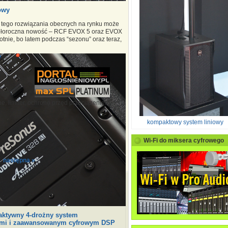
owy
cji” tego rozwiązania obecnych na rynku może
biegłoroczna nowość – RCF EVOX 5 oraz EVOX
tnie, bo latem podczas “sezonu” oraz teraz,
e, limiter, ochronę przed przeciązeniem
kompaktowy system liniowy
Wi-Fi do miksera cyfrowego
następna »
 aktywny 4-drożny system
kami i zaawansowanym cyfrowym DSP