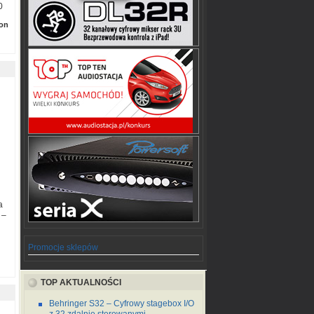
on
a
 –
Promocje sklepów
TOP AKTUALNOŚCI
Behringer S32 – Cyfrowy stagebox I/O