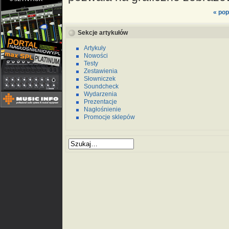
« pop
Sekcje artykułów
Artykuły
Nowości
Testy
Zestawienia
Słowniczek
Soundcheck
Wydarzenia
Prezentacje
Nagłośnienie
Promocje sklepów