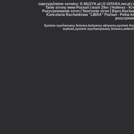
zaprzyjaźnione serwisy: E-MUZYK.pl | E-GITARA.net.pl |
Tanie strony www Poznań | team 29er | Holimex - Kr
Pozycjonowanie stron | Tworzenie stron | Biuro Rac
Kancelaria Rachunkowa "LIBRA" Poznań - Pełna ks
pozycjonow
System wyrównany liniowo,kolumny aktywne,system line 
wybrać,system wyrównywany liniowo,mikrofon