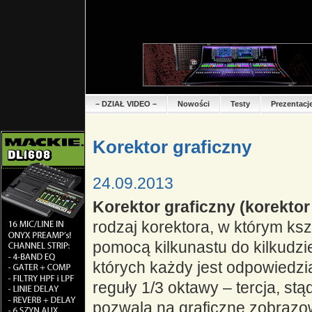
– DZIAŁ VIDEO –
Nowości
Testy
Prezentacj
Korektor graficzny
24.09.2013
Korektor graficzny (korektor
rodzaj korektora, w którym ks
pomocą kilkunastu do kilkudz
których każdy jest odpowiedzia
reguły 1/3 oktawy – tercja, st
pozwala na graficzne zobraz